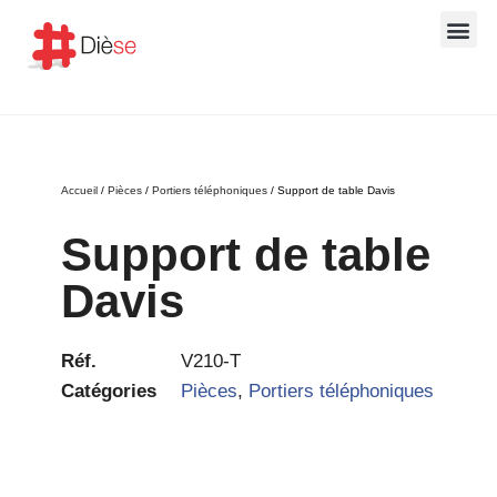
Portiers téléphoniques SI
Contrôle d’accès Dièse et Salto
Tableaux de
Accueil
/
Pièces
/
Portiers téléphoniques
/ Support de table Davis
Support de table
Davis
Réf.
V210-T
Catégories
Pièces
,
Portiers téléphoniques