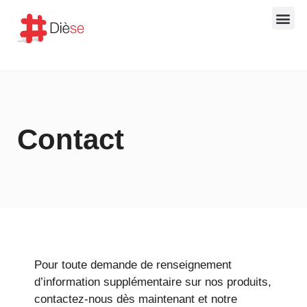
Portiers téléphoniques SI
Contrôle d’accès Dièse et Salto
Tableaux de
Contact
Pour toute demande de renseignement
d’information supplémentaire sur nos produits,
contactez-nous dès maintenant et notre